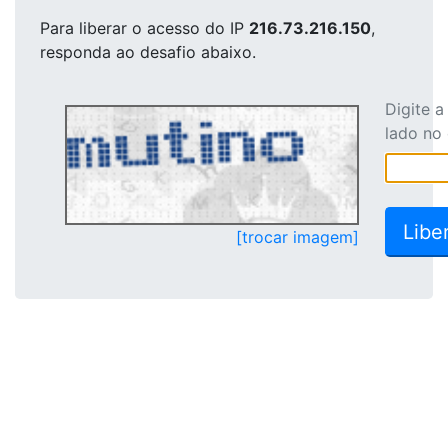
Para liberar o acesso
do IP
216.73.216.150
,
responda ao desafio abaixo.
Digite 
lado no
[trocar imagem]